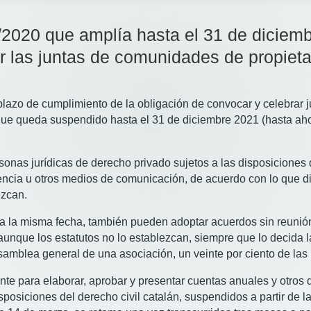
3/2020 que amplía hasta el 31 de diciem
r las juntas de comunidades de propieta
 plazo de cumplimiento de la obligación de convocar y celebrar 
 que queda suspendido hasta el 31 de diciembre 2021 (hasta a
rsonas jurídicas de derecho privado sujetos a las disposiciones 
cia u otros medios de comunicación, de acuerdo con lo que dis
ezcan.
asta la misma fecha, también pueden adoptar acuerdos sin reunió
 aunque los estatutos no lo establezcan, siempre que lo decida l
asamblea general de una asociación, un veinte por ciento de la
te para elaborar, aprobar y presentar cuentas anuales y otros
isposiciones del derecho civil catalán, suspendidos a partir de 