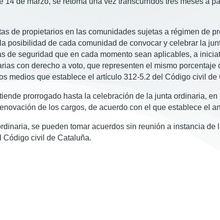
 14 de marzo, se retoma una vez transcurridos tres meses a part
ntas de propietarios en las comunidades sujetas a régimen de 
 la posibilidad de cada comunidad de convocar y celebrar la junt
s de seguridad que en cada momento sean aplicables, a iniciati
arias con derecho a voto, que representen el mismo porcentaje 
os medios que establece el artículo 312-5.2 del Código civil de
ende prorrogado hasta la celebración de la junta ordinaria, en
renovación de los cargos, de acuerdo con el que establece el ar
rdinaria, se pueden tomar acuerdos sin reunión a instancia de 
l Código civil de Cataluña.