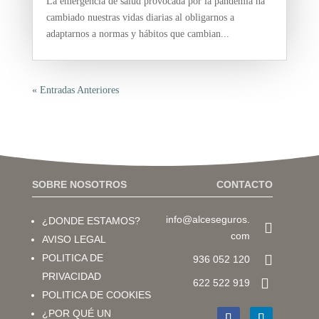
La emergencia de salud provocada por la pandemia ha
cambiado nuestras vidas diarias al obligarnos a
adaptarnos a normas y hábitos que cambian...
« Entradas Anteriores
SOBRE NOSOTROS
CONTACTO
info@alceseguros.
¿DONDE ESTAMOS?

com
AVISO LEGAL

POLITICA DE
936 052 120
PRIVACIDAD

622 522 919
POLITICA DE COOKIES
¿POR QUÉ UN