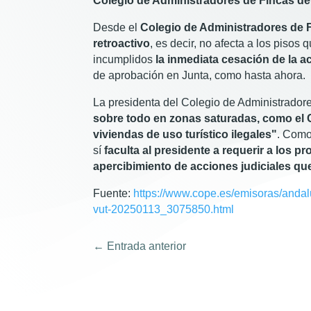
Colegio de Administradores de Fincas de S
Desde el
Colegio de Administradores de F
retroactivo
, es decir, no afecta a los pisos
incumplidos
la inmediata cesación de la ac
de aprobación en Junta, como hasta ahora.
La presidenta del Colegio de Administradore
sobre todo en zonas saturadas, como el C
viviendas de uso turístico ilegales"
. Como
sí
faculta al presidente a requerir a los p
apercibimiento de acciones judiciales qu
Fuente:
https://www.cope.es/emisoras/andalu
vut-20250113_3075850.html
←
Entrada anterior