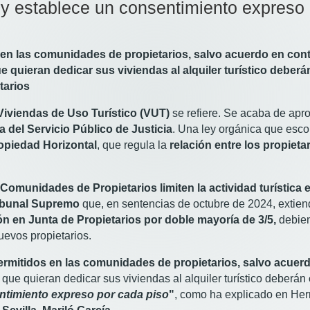
ey establece un consentimiento expreso
s en las comunidades de propietarios, salvo acuerdo en con
que quieran dedicar sus viviendas al alquiler turístico debe
tarios
Viviendas de Uso Turístico (VUT)
se refiere. Se acaba de apro
a del Servicio Público de Justicia
. Una ley orgánica que esco
ropiedad Horizontal
, que regula la
relación entre los propiet
omunidades de Propietarios limiten la actividad turística 
ibunal Supremo
que, en sentencias de octubre de 2024, extiende
n en Junta de Propietarios por doble mayoría de 3/5,
debien
nuevos propietarios.
permitidos en las comunidades de propietarios, salvo acuer
s que quieran dedicar sus viviendas al alquiler turístico deberán
ntimiento expreso por cada piso
"
, como ha explicado en Her