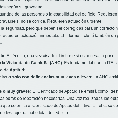
radas según su gravedad:
uridad de las personas o la estabilidad del edificio. Requieren
ravarse si no se corrige. Requieren actuación urgente.
a seguridad, pero que deben ser corregidas para un correcto 
equieren actuación inmediata. El informe incluirá también un p
s.
te:
El técnico, una vez visado el informe si es necesario por el 
 la Vivienda de Cataluña (AHC)
. Es fundamental que la ITE se
o de Aptitud:
ncias o solo con deficiencias muy leves o leves:
La AHC emitir
es o muy graves:
El Certificado de Aptitud se emitirá como "desf
as obras de reparación necesarias. Una vez realizadas las obras
 que se emita el Certificado de Aptitud definitivo. En el caso d
desalojo parcial o total del edificio.