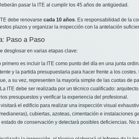
eberán pasar la ITE al cumplir los 45 años de antigüedad.
a ITE debe renovarse
cada 10 años
. Es responsabilidad de la co
 estos plazos y organizar la inspección con la antelación suficie
ña: Paso a Paso
de desglosar en varias etapas clave:
 primero es incluir la ITE como punto del día en una junta ordin
ente y la partida presupuestaria para hacer frente a los costes.
ue, a su vez, representen la mayoría simple de las cuotas de pa
La ITE debe ser realizada por un técnico cualificado: arquitecto
ios presupuestos y verificar la experiencia del profesional.
 visitará el edificio para realizar una inspección visual exhaus
 y medianeras), cubiertas, azoteas, cimentación e instalaciones g
l estado de conservación y detectará posibles deficiencias. No s
nalizada la inspección, el técnico elaborará el Informe de la Ins