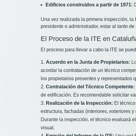
Edificios construidos a partir de 1971:
D
Una vez realizada la primera inspección, l
presidente o administrador, estar al tanto de
El Proceso de la ITE en Catalu
El proceso para llevar a cabo la ITE se pue
Acuerdo en la Junta de Propietarios:
Lo
acordar la contratación de un técnico compet
los propietarios presentes y representados q
Contratación del Técnico Competente:
de edificación. Es recomendable solicitar var
Realización de la Inspección:
El técnico
estructura, fachadas (interiores, exteriores
Durante la inspección, el técnico evaluará e
visual.
Emisión del Informe de la ITE:
Una vez fi