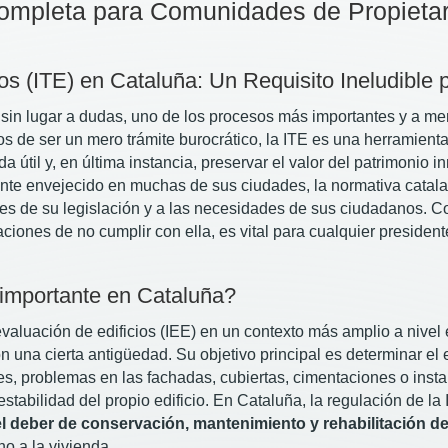
Completa para Comunidades de Propietar
os (ITE) en Cataluña: Un Requisito Ineludible 
, sin lugar a dudas, uno de los procesos más importantes y a 
s de ser un mero trámite burocrático, la ITE es una herramient
a útil y, en última instancia, preservar el valor del patrimonio in
te envejecido en muchas de sus ciudades, la normativa catala
des de su legislación y a las necesidades de sus ciudadanos. C
ciones de no cumplir con ella, es vital para cualquier presiden
 importante en Cataluña?
aluación de edificios (IEE) en un contexto más amplio a nivel 
on una cierta antigüedad. Su objetivo principal es determinar e
les, problemas en las fachadas, cubiertas, cimentaciones o ins
stabilidad del propio edificio. En Cataluña, la regulación de la
l deber de conservación, mantenimiento y rehabilitación de 
o a la vivienda.