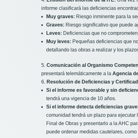
informe clasificará las deficiencias encont
Muy graves:
Riesgo inminente para la seg
Graves:
Riesgo significativo que puede ag
Leves:
Deficiencias que no comprometen l
Muy leves:
Pequeñas deficiencias que no r
detallando las obras a realizar y los plazo
Comunicación al Organismo Competen
presentará telemáticamente a la
Agencia de
Resolución de Deficiencias y Certificad
Si el informe es favorable y sin deficie
tendrá una vigencia de 10 años.
Si el informe detecta deficiencias grav
comunidad tendrá un plazo para ejecutar l
Final de Obras y presentarlo a la AHC para
puede ordenar medidas cautelares, como el 