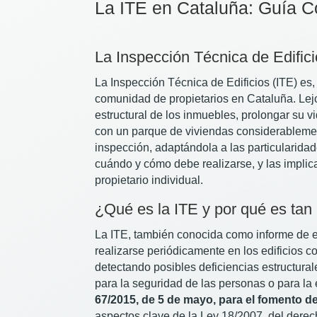
La ITE en Cataluña: Guía 
La Inspección Técnica de Edifici
La Inspección Técnica de Edificios (ITE) es
comunidad de propietarios en Cataluña. Lejo
estructural de los inmuebles, prolongar su vid
con un parque de viviendas considerablemen
inspección, adaptándola a las particularida
cuándo y cómo debe realizarse, y las implica
propietario individual.
¿Qué es la ITE y por qué es tan
La ITE, también conocida como informe de ev
realizarse periódicamente en los edificios c
detectando posibles deficiencias estructura
para la seguridad de las personas o para la e
67/2015, de 5 de mayo, para el fomento de
aspectos clave de la Ley 18/2007, del derech