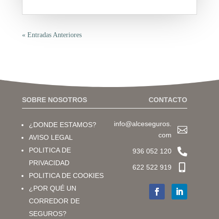
« Entradas Anteriores
SOBRE NOSOTROS
CONTACTO
info@alceseguros.
¿DONDE ESTAMOS?

com
AVISO LEGAL

POLITICA DE
936 052 120
PRIVACIDAD

622 522 919
POLITICA DE COOKIES
¿POR QUÉ UN
CORREDOR DE
SEGUROS?