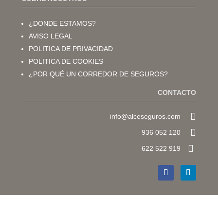
¿DONDE ESTAMOS?
AVISO LEGAL
POLITICA DE PRIVACIDAD
POLITICA DE COOKIES
¿POR QUÉ UN CORREDOR DE SEGUROS?
CONTACTO

info@alceseguros.com

936 052 120

622 522 919
© 2026, ASESORÍA LOCAL DE COBERTURAS ESPECÍFICAS
S.L.